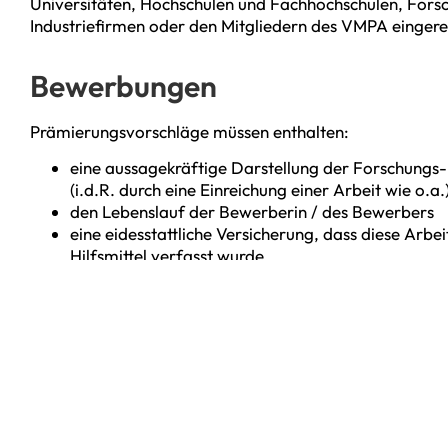
Universitäten, Hochschulen und Fachhochschulen, Fors
Industriefirmen oder den Mitgliedern des VMPA eingere
Bewerbungen
Prämierungsvorschläge müssen enthalten:
eine aussagekräftige Darstellung der Forschungs-,
(i.d.R. durch eine Einreichung einer Arbeit wie o.a.
den Lebenslauf der Bewerberin / des Bewerbers
eine eidesstattliche Versicherung, dass diese Arb
Hilfsmittel verfasst wurde
eine 1-3-seitige Kurzfassung mit den wesentlichen
bei Einreichungen von dritter Seite zusätzlich ein
er mit der Einreichung einverstanden ist
Die/der Preisträgerin verpflichtet sich, ihre/seine Ar
vorzustellen. Mit der Bewerbung erteilt die/der Bewerbe
Prämierung der Name der/des Bewerberin und der Tite
VMPA-Webseite veröffentlichen werden darf, dass der/d