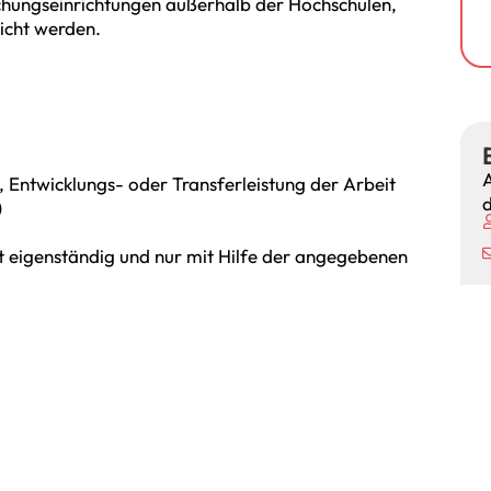
chungseinrichtungen außerhalb der Hochschulen,
icht werden.
A
 Entwicklungs- oder Transferleistung der Arbeit
d
)
eit eigenständig und nur mit Hilfe der angegebenen
 Bestandteilen der eingereichten Arbeit
e Erklärung der Bewerberin / des Bewerbers, dass sie /
beit als Vortrag im Rahmen der Mitgliederversammlung
rin das Einverständnis, dass im Falle einer
l sowie die Zusammenfassung der Arbeit auf der
ie Bewerberin ein ca. 3-5 minütiges Video über die