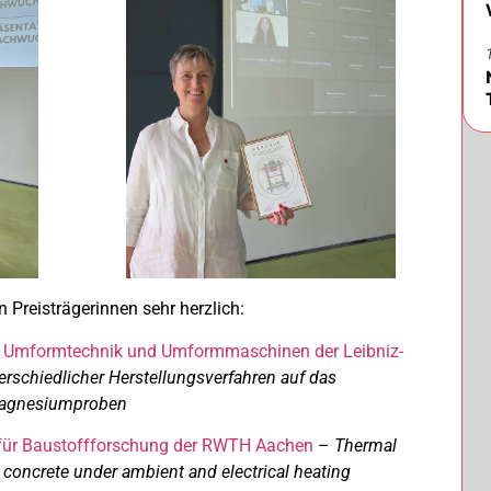
 Preisträgerinnen sehr herzlich:
für Umformtechnik und Umformmaschinen der Leibniz-
erschiedlicher Herstellungsverfahren auf das
Magnesiumproben
t für Baustoffforschung der RWTH Aachen
–
Thermal
d concrete under ambient and electrical heating