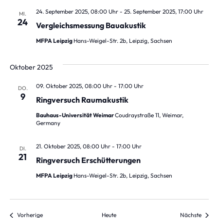
24. September 2025, 08:00 Uhr
-
25. September 2025, 17:00 Uhr
MI.
24
Vergleichsmessung Bauakustik
MFPA Leipzig
Hans-Weigel-Str. 2b, Leipzig, Sachsen
Oktober 2025
09. Oktober 2025, 08:00 Uhr
-
17:00 Uhr
DO.
9
Ringversuch Raumakustik
Bauhaus-Universität Weimar
Coudraystraße 11, Weimar,
Germany
21. Oktober 2025, 08:00 Uhr
-
17:00 Uhr
DI.
21
Ringversuch Erschütterungen
MFPA Leipzig
Hans-Weigel-Str. 2b, Leipzig, Sachsen
Veranstaltungen
Verans
Vorherige
Heute
Nächste