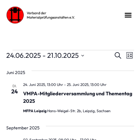
Veran
Ve
24.06.2025
 - 
21.10.2025
Suche
Liste
Datum
An
Suche
wählen.
Juni 2025
Na
und
24. Juni 2025, 13:00 Uhr
-
25. Juni 2025, 13:00 Uhr
DI.
Ansic
24
VMPA-Mitgliederversammlung und Thementag
2025
Navig
MFPA Leipzig
Hans-Weigel-Str. 2b, Leipzig, Sachsen
September 2025
02. September 2025, 08:00 Uhr
-
17:00 Uhr