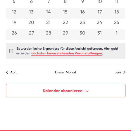
Ansic
0 Veranstaltungen
0 Veranstaltungen
0 Veranstaltungen
0 Veranstaltungen
0 Veranstaltungen
0 Veranstaltung
0 Veran
5
6
7
8
9
10
11
Veranstaltungen
Navig
0 Veranstaltungen
0 Veranstaltungen
0 Veranstaltungen
0 Veranstaltungen
0 Veranstaltungen
0 Veranstaltun
0 Veran
12
13
14
15
16
17
18
0 Veranstaltungen
0 Veranstaltungen
0 Veranstaltungen
0 Veranstaltungen
0 Veranstaltungen
0 Veranstaltung
0 Veran
19
20
21
22
23
24
25
0 Veranstaltungen
0 Veranstaltungen
0 Veranstaltungen
0 Veranstaltungen
0 Veranstaltungen
0 Veranstaltun
0 Vera
26
27
28
29
30
31
1
Es wurden keine Ergebnisse für diese Ansicht gefunden. Hier geht
Hinweis
es zu den
nächsten bevorstehenden Veranstaltungen
.
Apr.
Dieser Monat
Juni
Kalender abonnieren