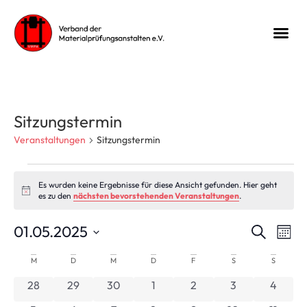
Sitzungstermin
Veranstaltungen
Sitzungstermin
Es wurden keine Ergebnisse für diese Ansicht gefunden. Hier geht
Hinweis
es zu den
nächsten bevorstehenden Veranstaltungen
.
Veran
Ve
01.05.2025
Suche
Mona
Datum
An
Suche
wählen.
Kalender
M
D
M
D
F
S
S
Na
und
0 Veranstaltungen
0 Veranstaltungen
0 Veranstaltungen
0 Veranstaltungen
0 Veranstaltungen
0 Veranstaltun
0 Veran
28
29
30
1
2
3
4
von