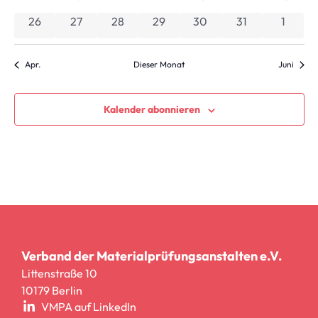
0 Veranstaltungen
0 Veranstaltungen
0 Veranstaltungen
0 Veranstaltungen
0 Veranstaltungen
0 Veranstaltun
0 Vera
26
27
28
29
30
31
1
Apr.
Dieser Monat
Juni
Kalender abonnieren
Verband der Materialprüfungsanstalten e.V.
Littenstraße 10
10179 Berlin
VMPA auf LinkedIn