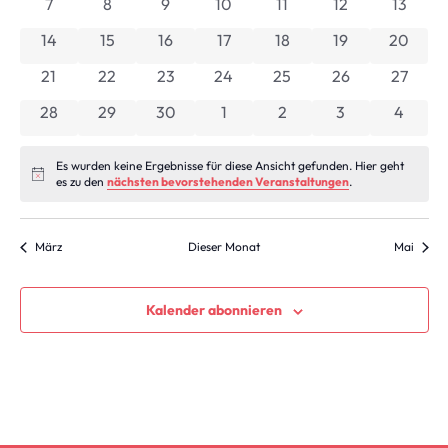
Ansic
0 Veranstaltungen
0 Veranstaltungen
0 Veranstaltungen
0 Veranstaltungen
0 Veranstaltungen
0 Veranstaltun
0 Veran
7
8
9
10
11
12
13
Veranstaltungen
Navig
0 Veranstaltungen
0 Veranstaltungen
0 Veranstaltungen
0 Veranstaltungen
0 Veranstaltungen
0 Veranstaltun
0 Veran
14
15
16
17
18
19
20
0 Veranstaltungen
0 Veranstaltungen
0 Veranstaltungen
0 Veranstaltungen
0 Veranstaltungen
0 Veranstaltung
0 Veran
21
22
23
24
25
26
27
0 Veranstaltungen
0 Veranstaltungen
0 Veranstaltungen
0 Veranstaltungen
0 Veranstaltungen
0 Veranstaltun
0 Veran
28
29
30
1
2
3
4
Es wurden keine Ergebnisse für diese Ansicht gefunden. Hier geht
Hinweis
es zu den
nächsten bevorstehenden Veranstaltungen
.
März
Dieser Monat
Mai
Kalender abonnieren