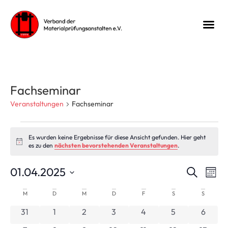
Fachseminar
Veranstaltungen
Fachseminar
Es wurden keine Ergebnisse für diese Ansicht gefunden. Hier geht
Hinweis
es zu den
nächsten bevorstehenden Veranstaltungen
.
Veran
Ve
01.04.2025
Suche
Mona
Datum
An
Suche
wählen.
Kalender
M
D
M
D
F
S
S
Na
und
0 Veranstaltungen
0 Veranstaltungen
0 Veranstaltungen
0 Veranstaltungen
0 Veranstaltungen
0 Veranstaltun
0 Vera
31
1
2
3
4
5
6
von