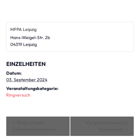
MFPA Leipzig
Hans-Weigel-Str. 2b
04319
Leipzig
EINZELHEITEN
Datum:
03. September 2024
Veranstaltungskategorie:
Ringversuch
Veranstaltung
Ringversuch
Vergleichsmessung
Emission/Immission
Navigation
Bauakustik