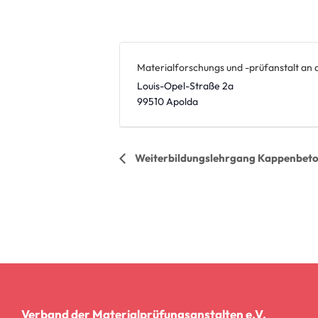
Materialforschungs und -prüfanstalt an
Louis-Opel-Straße 2a
99510
Apolda
Veranstaltung
Weiterbildungslehrgang Kappenbet
Navigation
Verband der Materialprüfungsanstalten e.V.