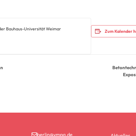
 der Bauhaus-Universität Weimar
Zum Kalender h
on
Betontechn
Expos
berlin@vmpa.de
Aktuelles