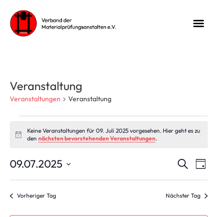
Veranstaltung
Veranstaltungen
Veranstaltung
Keine Veranstaltungen für 09. Juli 2025 vorgesehen. Hier geht es zu
Hinweis
den
nächsten bevorstehenden Veranstaltungen
.
Veran
Ve
09.07.2025
Suche
Tag
Datum
An
Suche
wählen.
Na
Vorheriger Tag
Nächster Tag
und