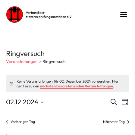
Ringversuch
Veranstaltungen
Ringversuch
Keine Veranstaltungen für 02. Dezember 2024 vorgesehen. Hier
Hinweis
geht es zu den
nächsten bevorstehenden Veranstaltungen
.
Veran
Ve
02.12.2024
Suche
Tag
Datum
An
Suche
wählen.
Na
Vorheriger Tag
Nächster Tag
und