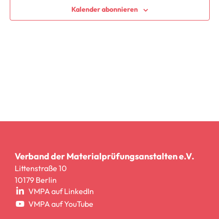
Ansic
Kalender abonnieren
Navig
Verband der Materialprüfungsanstalten e.V.
Littenstraße 10
10179 Berlin
VMPA auf LinkedIn
VMPA auf YouTube