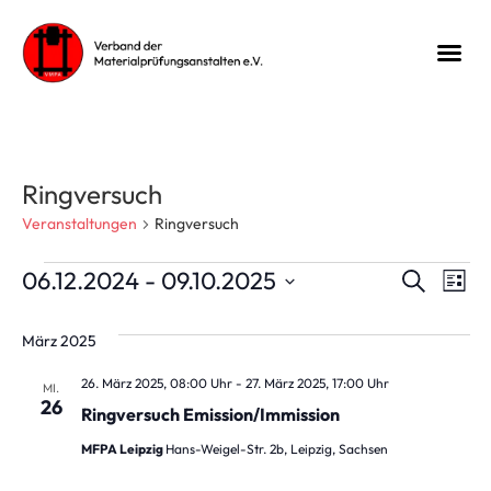
Ringversuch
Veranstaltungen
Ringversuch
Veran
Ve
06.12.2024
 - 
09.10.2025
Suche
Liste
Datum
An
Suche
wählen.
März 2025
Na
und
26. März 2025, 08:00 Uhr
-
27. März 2025, 17:00 Uhr
MI.
Ansic
26
Ringversuch Emission/Immission
Navig
MFPA Leipzig
Hans-Weigel-Str. 2b, Leipzig, Sachsen