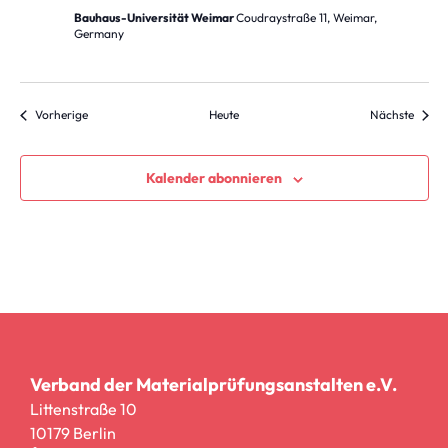
Bauhaus-Universität Weimar
Coudraystraße 11, Weimar,
Germany
Veranstaltungen
Verans
Vorherige
Heute
Nächste
Kalender abonnieren
Verband der Materialprüfungsanstalten e.V.
Littenstraße 10
10179 Berlin