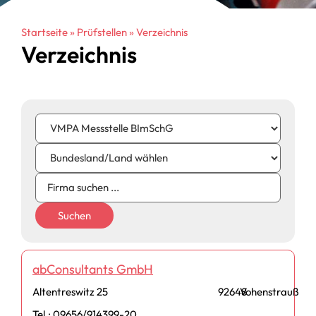
Startseite
»
Prüfstellen
»
Verzeichnis
Verzeichnis
Suchen
abConsultants GmbH
Altentreswitz 25
92648
Vohenstrauß
Tel.: 09656/914399-20