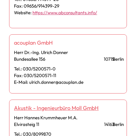
Fax: 09656/914399-29
Website:
https://www.abconsultants.info/
acouplan GmbH
Herr Dr.-Ing. Ulrich Donner
Bundesallee 156
10715
Berlin
Tel.: 030/5200571-0
Fax: 030/5200571-11
E-Mail: ulrich.donner@acouplan.de
Akustik - Ingenieurbüro Moll GmbH
Herr Hannes Krummheuer M.A.
Elvirasteig 11
14163
Berlin
Tel.: 030/8099870