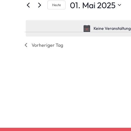
Veranstaltungen
01. Mai 2025
Schlüsselwort.
Heute
Ansichten,
Datum
wählen.
Navigation
Keine Veranstaltung
Vorheriger Tag