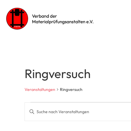
Ringversuch
Veranstaltungen
Ringversuch
Veranstaltungen
Bitte
Schlüsselwort
Suche
eingeben.
Suche
nach
und